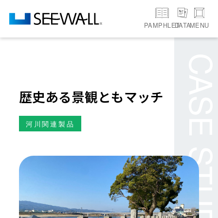
PAMPHLET
MENU
DATA
CASE STU
歴史ある景観ともマッチ
河川関連製品