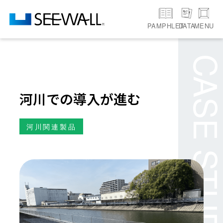
PAMPHLET
MENU
DATA
CASE STU
河川での導入が進む
河川関連製品