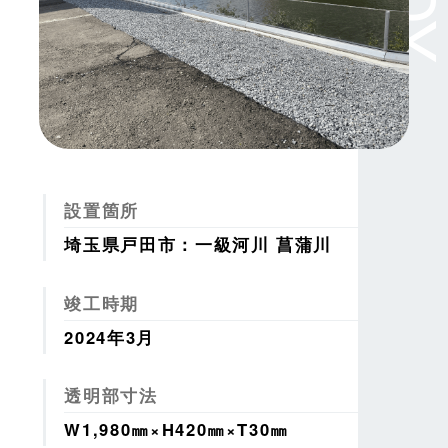
設置箇所
埼玉県戸田市：一級河川 菖蒲川
竣工時期
2024年3月
透明部寸法
W1,980㎜×H420㎜×T30㎜